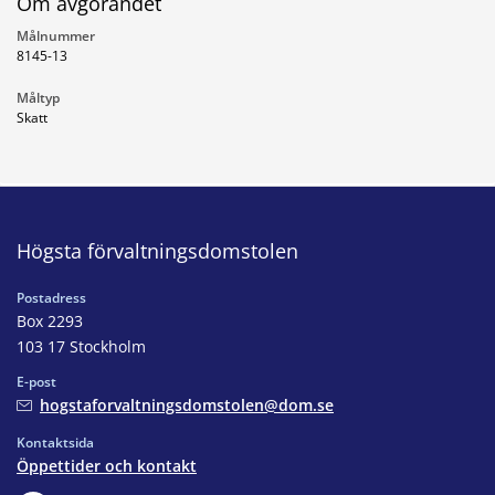
Om avgörandet
Målnummer
8145-13
Måltyp
Skatt
Högsta förvaltningsdomstolen
Postadress
Box 2293
103 17 Stockholm
E-post
hogstaforvaltningsdomstolen@dom.se
Kontaktsida
Öppettider och kontakt