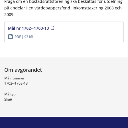
Fråga om en bostadsrättsförening ska beskattas för utdelning
på andelar i en värdepappersfond. Inkomsttaxering 2008 och
2009.
Mål nr 1702--1703-13
PDF
93 kB
Om avgörandet
Målnummer
1702--1703-13
Måltyp
Skatt