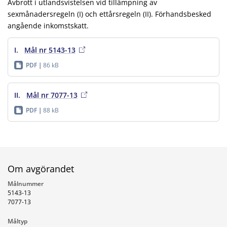
Avbrott i utlandsvistelsen vid tillämpning av
sexmånadersregeln (I) och ettårsregeln (II). Förhandsbesked
angående inkomstskatt.
I.
Mål nr 5143-13
PDF
86 kB
II.
Mål nr 7077-13
PDF
88 kB
Om avgörandet
Målnummer
5143-13
7077-13
Måltyp