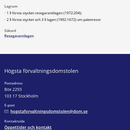
Lagrum
·
1 § första stycket resegarantilagen (1972:204);
·
2 § första stycket och 3 § lagen (1992:1672) om paketresor
Sökord
Resegarantilagen
Högsta förvaltningsdomstolen
Postadress
Box 2293
103 17 Stockholm
E-post
hogstaforvaltningsdomstolen@dom.se
Kontaktsida
Öppettider och kontakt