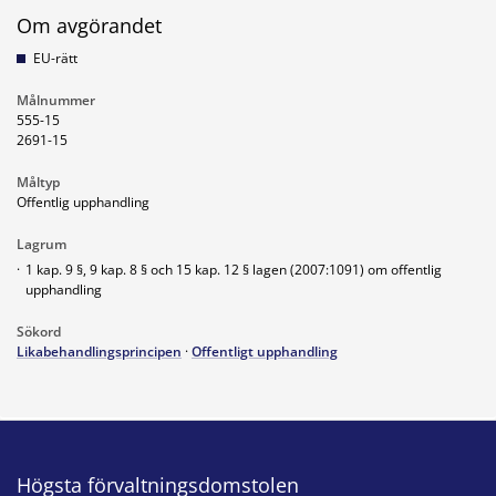
Om avgörandet
EU-rätt
Målnummer
555-15
2691-15
Måltyp
Offentlig upphandling
Lagrum
·
1 kap. 9 §, 9 kap. 8 § och 15 kap. 12 § lagen (2007:1091) om offentlig
upphandling
Sökord
Likabehandlingsprincipen
·
Offentligt upphandling
Högsta förvaltningsdomstolen