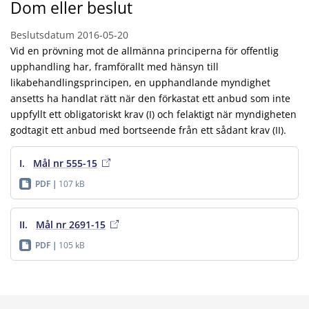
Dom eller beslut
Beslutsdatum
2016-05-20
Vid en prövning mot de allmänna principerna för offentlig
upphandling har, framförallt med hänsyn till
likabehandlingsprincipen, en upphandlande myndighet
ansetts ha handlat rätt när den förkastat ett anbud som inte
uppfyllt ett obligatoriskt krav (I) och felaktigt när myndigheten
godtagit ett anbud med bortseende från ett sådant krav (II).
I.
Mål nr 555-15
PDF
107 kB
II.
Mål nr 2691-15
PDF
105 kB