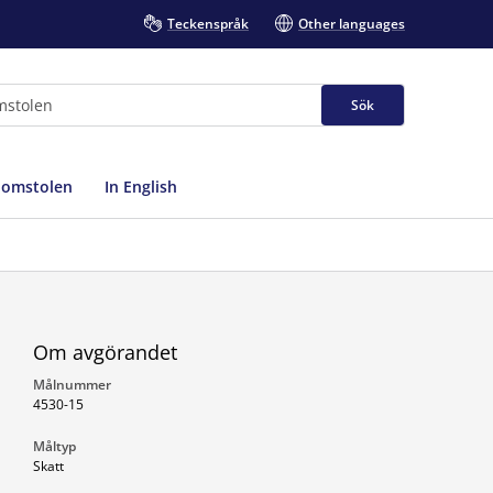
Teckenspråk
Other languages
Sök
domstolen
In English
Om avgörandet
Målnummer
4530-15
Måltyp
Skatt