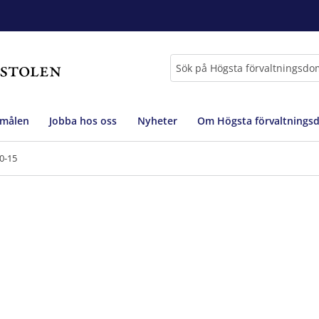
Sök
 målen
Jobba hos oss
Nyheter
Om Högsta förvaltnings
0-15