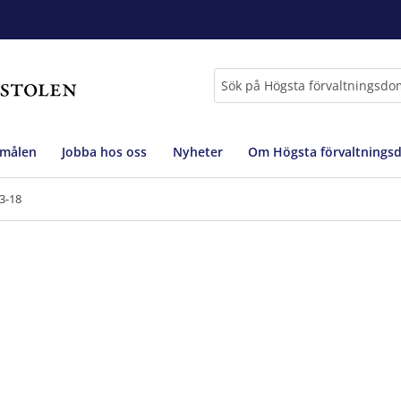
Sök
 målen
Jobba hos oss
Nyheter
Om Högsta förvaltnings
3-18