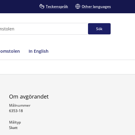
Teckenspråk
Other languages
Sök
domstolen
In English
Om avgörandet
Målnummer
6353-18
Måltyp
Skatt