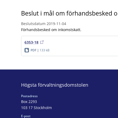
Beslut i mål om förhandsbesked 
Beslutsdatum
2019-11-04
Förhandsbesked om inkomstskatt.
6353-18
PDF
133 kB
Högsta förvaltningsdomstolen
Postadress
Box 2293
103 17 Stockholm
E-post