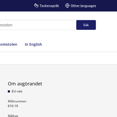
Teckenspråk
Other languages
Sök
domstolen
In English
Om avgörandet
EU-rätt
Målnummer
610-19
Måltyp