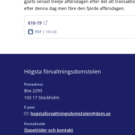
gjorts senast tredje affärsdagen efter det att transakt
efter denna dag men före den fjärde affärsdagen.
610-19
PDF
166 kB
Högsta förvaltningsdomstolen
Postadress
Box 2293
103 17 Stockholm
E-post
hogstaforvaltningsdomstolen@dom.se
Kontaktsida
Öppettider och kontakt