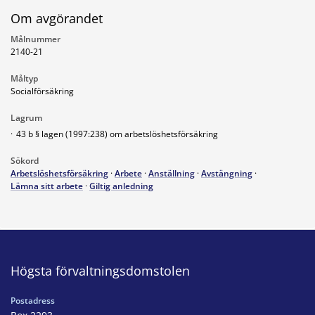
Om avgörandet
Målnummer
2140-21
Måltyp
Socialförsäkring
Lagrum
·
43 b § lagen (1997:238) om arbetslöshetsförsäkring
Sökord
Arbetslöshetsförsäkring
·
Arbete
·
Anställning
·
Avstängning
·
Lämna sitt arbete
·
Giltig anledning
Högsta förvaltningsdomstolen
Postadress