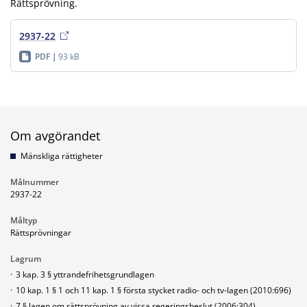
Rättsprövning.
2937-22
PDF
93 kB
Om avgörandet
Mänskliga rättigheter
Målnummer
2937-22
Måltyp
Rättsprövningar
Lagrum
·
3 kap. 3 § yttrandefrihetsgrundlagen
·
10 kap. 1 § 1 och 11 kap. 1 § första stycket radio- och tv-lagen (2010:696)
·
7 § lagen om rättsprövning av vissa regeringsbeslut (2006:304)