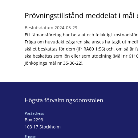
Prövningstillstånd meddelat i mål
Beslutsdatum
2024-05-29
Ett fåmansföretag har betalat och felaktigt kostnadsfört
Fråga om huvudaktieägaren ska anses ha tagit ut medl
skälet beskattas för dem (jfr RÅ80 1:56) och, om så är 
ska beskattas som lön eller som utdelning (Mål nr 61
Jönköpings mål nr 35-36-22).
Högsta förvaltningsdomstolen
Postadress
Box 2293
103 17 Stockholm
E-post