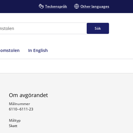
Teckenspråk
Other languages
Sök
domstolen
In English
Om avgörandet
Målnummer
6110--6111-23
Måltyp
Skatt