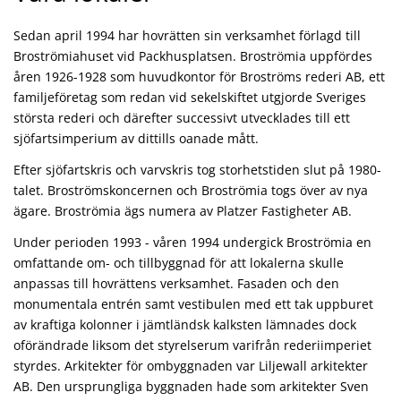
Sedan april 1994 har hovrätten sin verksamhet förlagd till
Broströmiahuset vid Packhusplatsen. Broströmia uppfördes
åren 1926-1928 som huvudkontor för Broströms rederi AB, ett
familjeföretag som redan vid sekelskiftet utgjorde Sveriges
största rederi och därefter successivt utvecklades till ett
sjöfartsimperium av dittills oanade mått.
Efter sjöfartskris och varvskris tog storhetstiden slut på 1980-
talet. Broströmskoncernen och Broströmia togs över av nya
ägare. Broströmia ägs numera av Platzer Fastigheter AB.
Under perioden 1993 - våren 1994 undergick Broströmia en
omfattande om- och tillbyggnad för att lokalerna skulle
anpassas till hovrättens verksamhet. Fasaden och den
monumentala entrén samt vestibulen med ett tak uppburet
av kraftiga kolonner i jämtländsk kalksten lämnades dock
oförändrade liksom det styrelserum varifrån rederiimperiet
styrdes. Arkitekter för ombyggnaden var Liljewall arkitekter
AB. Den ursprungliga byggnaden hade som arkitekter Sven