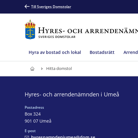
Till Sveriges Domstolar
Hyra av bostad och lokal
Bostadsrätt
Arrend
Hitta domstol
Hyres- och arrendenämnden i Umeå
Postadress
Box 324
901 07 Umeå
E-post
hyresnamndeniumea@dom.se