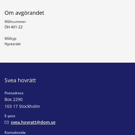
Om avgörandet
Målnummer
ÖH 401-22
Måltyp
Hyresrätt
Svea hovrätt
Postadress
Box 2290
103 17 Stockholm
E-post
svea.hovratt@dom.se
Kontaktsida