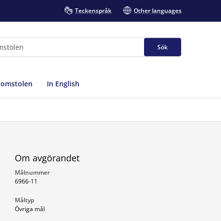
Teckenspråk
Other languages
Sök
domstolen
In English
Om avgörandet
Målnummer
6966-11
Måltyp
Övriga mål