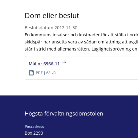
Dom eller beslut
Beslutsdatum
2012-11-30
En kommuns insatser och kostnader för att ställa i or
skidspår har ansetts vara av sådan omfattning att avgi
står i strid med allemansrätten. Laglighetsprövning e
Mål nr 6966-11
PDF
68 kB
Högsta förvaltningsdomstolen
Postadress
Box 2293