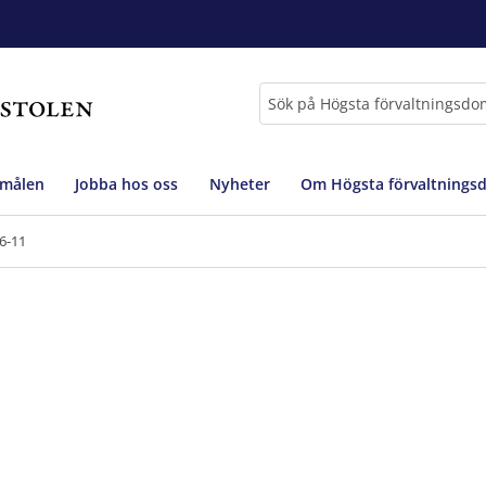
Sök
 målen
Jobba hos oss
Nyheter
Om Högsta förvaltnings
6-11