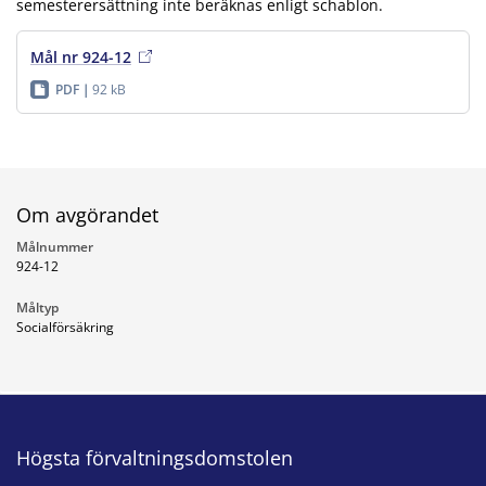
semesterersättning inte beräknas enligt schablon.
Mål nr 924-12
PDF
92 kB
Om avgörandet
Målnummer
924-12
Måltyp
Socialförsäkring
Högsta förvaltningsdomstolen