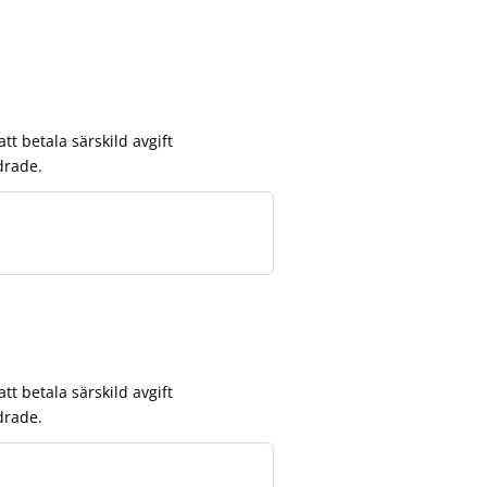
t betala särskild avgift
drade.
t betala särskild avgift
drade.