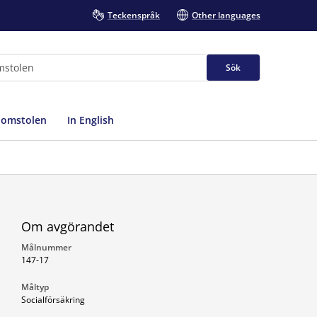
Teckenspråk
Other languages
Sök
domstolen
In English
Om avgörandet
Målnummer
147-17
Måltyp
Socialförsäkring