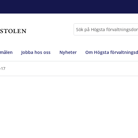
Sök
 målen
Jobba hos oss
Nyheter
Om Högsta förvaltnings
-17