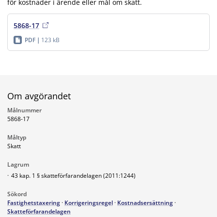
för kostnader i ärende eller mål om skatt.
5868-17
PDF
123 kB
Om avgörandet
Målnummer
5868-17
Måltyp
Skatt
Lagrum
·
43 kap. 1 § skatteförfarandelagen (2011:1244)
Sökord
Fastighetstaxering
·
Korrigeringsregel
·
Kostnadsersättning
·
Skatteförfarandelagen