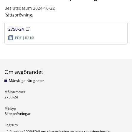
Beslutsdatum
2024-10-22
Rättsprövning.
2750-24
PDF
82 kB
Om avgörandet
Mänskliga rättigheter
Målnummer
2750-24
Måltyp
Rättsprövningar
Lagrum
·
1 § lagen (2006:304) om rättsprövning av vissa regeringsbeslut