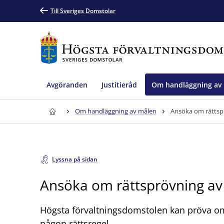
Till Sveriges Domstolar
Avgöranden
Justitieråd
Om handläggning av
Om handläggning av målen
Ansöka om rättspr
Lyssna på sidan
Ansöka om rättsprövning av 
Högsta förvaltningsdomstolen kan pröva om
någon rättsregel.