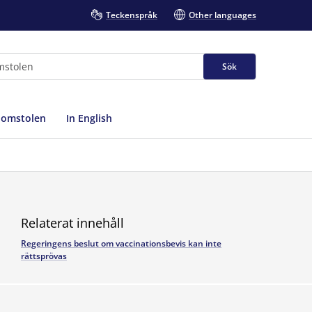
Teckenspråk
Other languages
Sök
domstolen
In English
Relaterat innehåll
Regeringens beslut om vaccinationsbevis kan inte
rättsprövas