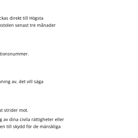
kas direkt till Högsta
mstolen senast tre månader
ationsnummer.
ning av, det vill säga
ut strider mot.
 av dina civila rättigheter eller
nen till skydd för de mänskliga