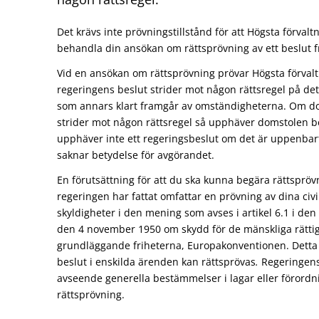
Det krävs inte prövningstillstånd för att Högsta förval
behandla din ansökan om rättsprövning av ett beslut f
Vid en ansökan om rättsprövning prövar Högsta förva
regeringens beslut strider mot någon rättsregel på det
som annars klart framgår av omständigheterna. Om do
strider mot någon rättsregel så upp­häver domstolen b
upphäver inte ett regeringsbeslut om det är uppenbart 
saknar betydelse för avgörandet.
En förutsättning för att du ska kunna begära rättsprövn
regeringen har fattat omfattar en prövning av dina civil
skyldigheter i den mening som avses i artikel 6.1 i de
den 4 november 1950 om skydd för de mänskliga rätti
grundläggande friheterna, Europakonventionen. Detta 
beslut i enskilda ärenden kan rättsprövas
.
Regeringens
avseende generella bestämmelser i lagar eller förordni
rättsprövning.