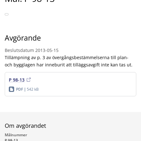
Avgörande
Beslutsdatum
2013-05-15
Tillämpning av p. 3 av övergångsbestämmelserna till plan-
och bygglagen har inneburit att tilläggsavgift inte kan tas ut.
P 98-13
PDF
542 kB
Om avgörandet
Målnummer
P 98-13