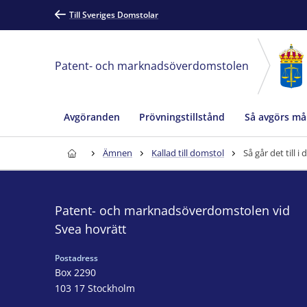
Till Sveriges Domstolar
Patent- och marknadsöverdomstolen
Avgöranden
Prövningstillstånd
Så avgörs må
Ämnen
Kallad till domstol
Så går det till 
Patent- och marknadsöverdomstolen vid
Svea hovrätt
Postadress
Box 2290
103 17 Stockholm