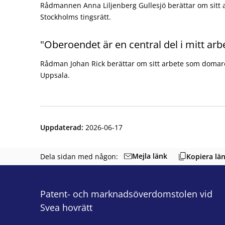
Rådmannen Anna Liljenberg Gullesjö berättar om sitt
Stockholms tingsrätt.
"Oberoendet är en central del i mitt arb
Domarens oberoende och självständighet - Anna Liljen
Rådman Johan Rick berättar om sitt arbete som domare 
Uppsala.
Domarens oberoende och självständighet, Johan Rick vi
Uppdaterad
:
2026-06-17
Mejla länk
Dela sidan med någon:
Kopiera lä
Patent- och marknadsöverdomstolen vid
Svea hovrätt