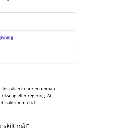
givning
ller påverka hur en domare
riksdag eller regering. Att
ättssäkerheten och
nskilt mål"