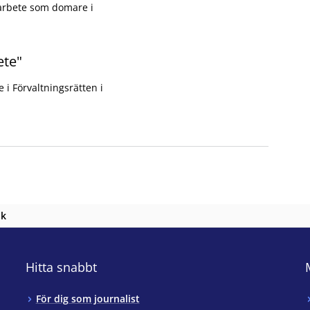
 arbete som domare i
ete"
berg Gullesjö_2023-02-10_2
i Förvaltningsrätten i
d Uppsala förvaltningsrätt
nk
Hitta snabbt
För dig som journalist