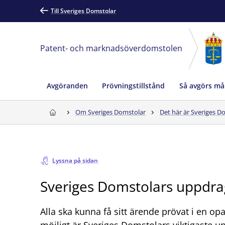
Till Sveriges Domstolar
Patent- och marknadsöverdomstolen
Avgöranden
Prövningstillstånd
Så avgörs må
Om Sveriges Domstolar
Det här är Sveriges D
Lyssna på sidan
Sveriges Domstolars uppdrag
Alla ska kunna få sitt ärende prövat i en opa
möjligt är Sveriges Domstolars viktigaste up