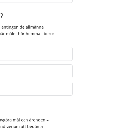
r?
av antingen de allmänna
spår målet hör hemma i beror
avgöra mål och ärenden –
bland genom att bedöma