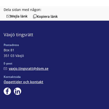
Dela sidan med någon:
Mejla länk
Kopiera länk
Växjö tingsrätt
Postadress
Box 81
351 03 Växjö
E-post
vaxjo.tingsratt@dom.se
Kontaktsida
Öppettider och kontakt