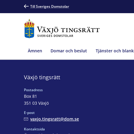
Till Sveriges Domstolar
Ämnen
Domar och beslut
Tjänster och blank
Växjö tingsrätt
Postadress
Box 81
351 03 Växjö
E-post
vaxjo.tingsratt@dom.se
Kontaktsida