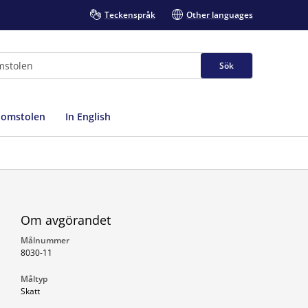
Teckenspråk
Other languages
Sök
domstolen
In English
Om avgörandet
Målnummer
8030-11
Måltyp
Skatt