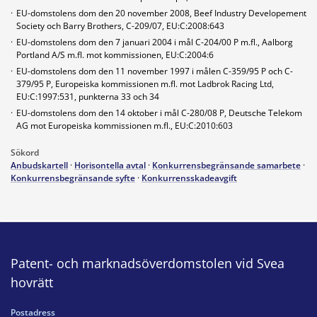
·
EU-domstolens dom den 20 november 2008, Beef Industry Developement
Society och Barry Brothers, C-209/07, EU:C:2008:643
·
EU-domstolens dom den 7 januari 2004 i mål C-204/00 P m.fl., Aalborg
Portland A/S m.fl. mot kommissionen, EU:C:2004:6
·
EU-domstolens dom den 11 november 1997 i målen C-359/95 P och C-
379/95 P, Europeiska kommissionen m.fl. mot Ladbrok Racing Ltd,
EU:C:1997:531, punkterna 33 och 34
·
EU-domstolens dom den 14 oktober i mål C-280/08 P, Deutsche Telekom
AG mot Europeiska kommissionen m.fl., EU:C:2010:603
Sökord
Anbudskartell
·
Horisontella avtal
·
Konkurrensbegränsande samarbete
·
Konkurrensbegränsande syfte
·
Konkurrensskadeavgift
Patent- och marknadsöverdomstolen vid Svea
hovrätt
Postadress