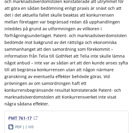
och marknadsöverdomstolen konstaterade att utrymmet för
att göra en sådan bedömning enligt praxis är snävt och att
det i det aktuella fallet skulle beaktas att konkurrensen
mellan företagen var begränsad redan då upphandlingen
inleddes på grund av utformningen av villkoren i
förfrågningsunderlaget. Patent- och marknadsöverdomstolen
bedömde mot bakgrund av det rättsliga och ekonomiska
sammanhanget att den samordning som förekommit –
information från Telia till GothNet att Telia inte skulle lämna
något anbud – inte var av sådan art att den kunde anses syfta
till att begränsa konkurrensen utan att någon närmare
granskning av eventuella effekter behövde göras. Vid
prövningen av om samordningen haft ett
konkurrensbegränsande resultat konstaterade Patent- och
marknadsöverdomstolen att Konkurrensverket inte visat
några sådana effekter.
PMT 761-17
PDF
2 MB