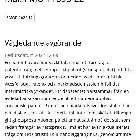
PMÖD 2022:12
Vägledande avgörande
Beslutsdatum
2022-12-08
En patenthavare har väckt talan mot ett företag för
patentintrång i ett europeiskt patent (stridspatentet) och bl.a.
yrkat att intrångsgöraren ska meddelas ett interimistiskt
vitesförbud. Patent- och marknadsdomstolen biföll det
interimistiska yrkandet. Stridspatentet härstammar från en
avdelad ansökan som ledde till ett numera upphävt
europeiskt patent. Patent- och marknadsöverdomstolen har i
målet slagit fast att det i detta fall inte finns skäl att tillämpa
giltighetspresumtionen på ett annat sätt än på det sätt som
redan framgår av rättspraxis. I målet har även aktualiserats
fråga om EPO brustit i sin handläggning bl.a. genom att inte