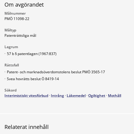
Om avgörandet
Målnummer
PMÖ 11098-22
Måltyp
Patenträttsliga mål
Lagrum
·
57 b § patentlagen (1967:837)
Rättsfall
·
Patent- och marknadsöverdomstolens beslut PMÖ 3565-17
·
Svea hovrätts beslut Ö 8419-14
Sökord
Interimistiskt vitesförbud
·
Intrång
·
Läkemedel
·
Ogiltighet
·
Mothåll
Relaterat innehåll