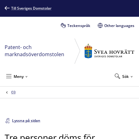
Till Sveriges Domstolar
Teckenspråk
Other languages
Patent- och
marknadsöverdomstolen
Meny
Sök
03
Lyssna på sidan
Tre personer döms för