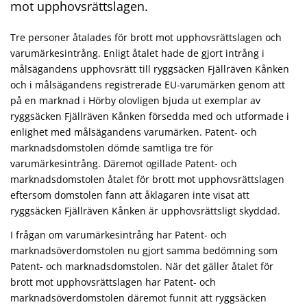
mot upphovsrättslagen.
Tre personer åtalades för brott mot upphovsrättslagen och
varumärkesintrång. Enligt åtalet hade de gjort intrång i
målsägandens upphovsrätt till ryggsäcken Fjällräven Kånken
och i målsägandens registrerade EU-varumärken genom att
på en marknad i Hörby olovligen bjuda ut exemplar av
ryggsäcken Fjällräven Kånken försedda med och utformade i
enlighet med målsägandens varumärken. Patent- och
marknadsdomstolen dömde samtliga tre för
varumärkesintrång. Däremot ogillade Patent- och
marknadsdomstolen åtalet för brott mot upphovsrättslagen
eftersom domstolen fann att åklagaren inte visat att
ryggsäcken Fjällräven Kånken är upphovsrättsligt skyddad.
I frågan om varumärkesintrång har Patent- och
marknadsöverdomstolen nu gjort samma bedömning som
Patent- och marknadsdomstolen. När det gäller åtalet för
brott mot upphovsrättslagen har Patent- och
marknadsöverdomstolen däremot funnit att ryggsäcken