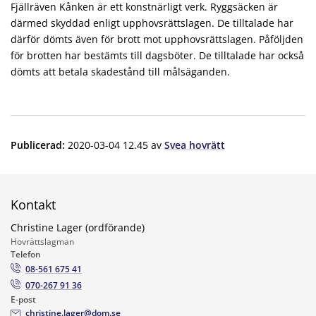
Fjällräven Kånken är ett konstnärligt verk. Ryggsäcken är
därmed skyddad enligt upphovsrättslagen. De tilltalade har
därför dömts även för brott mot upphovsrättslagen. Påföljden
för brotten har bestämts till dagsböter. De tilltalade har också
dömts att betala skadestånd till målsäganden.
Publicerad
:
2020-03-04 12.45
av
Svea hovrätt
Kontakt
Christine Lager (ordförande)
Hovrättslagman
Telefon
08-561 675 41
070-267 91 36
E-post
christine.lager@dom.se