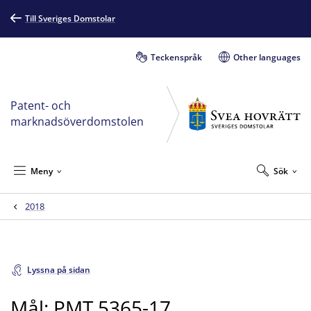
Till Sveriges Domstolar
Teckenspråk
Other languages
Patent- och
marknadsöverdomstolen
Meny
Sök
2018
Lyssna på sidan
Mål: PMT 5365-17