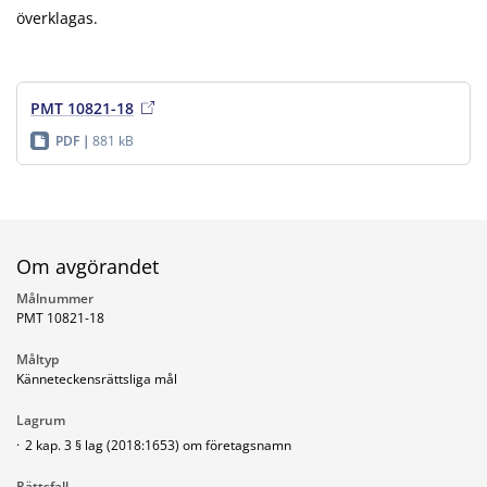
överklagas.
PMT 10821-18
PDF
881 kB
Om avgörandet
Målnummer
PMT 10821-18
Måltyp
Känneteckensrättsliga mål
Lagrum
·
2 kap. 3 § lag (2018:1653) om företagsnamn
Rättsfall