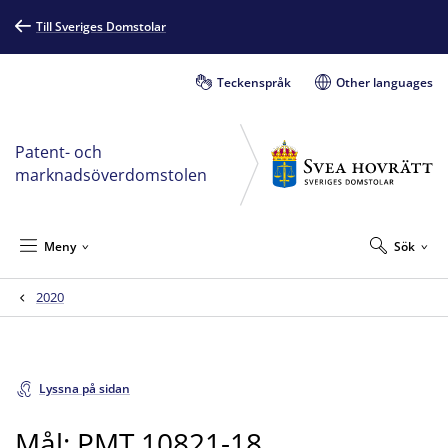
Till Sveriges Domstolar
Teckenspråk
Other languages
Patent- och
marknadsöverdomstolen
Meny
Sök
2020
Lyssna på sidan
Mål: PMT 10821-18