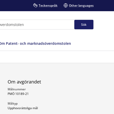
Teckenspråk
Other languages
Sök
Om Patent- och marknadsöverdomstolen
Om avgörandet
Målnummer
PMÖ 10189-21
Måltyp
Upphovsrättsliga mål