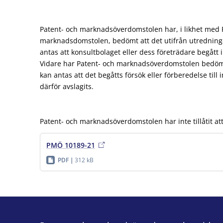
Patent- och marknadsöverdomstolen har, i likhet med 
marknadsdomstolen, bedömt att det utifrån utredninge
antas att konsultbolaget eller dess företrädare begått 
Vidare har Patent- och marknadsöverdomstolen bedömt 
kan antas att det begåtts försök eller förberedelse till
därför avslagits.
Patent- och marknadsöverdomstolen har inte tillåtit att
PMÖ 10189-21
PDF
312 kB