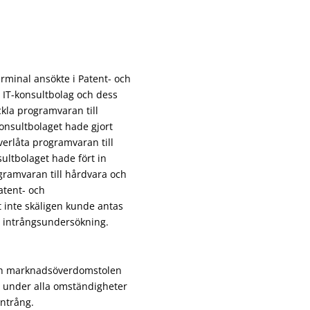
erminal ansökte i Patent- och
IT-konsultbolag och dess
ckla programvaran till
konsultbolaget hade gjort
verlåta programvaran till
sultbolaget hade fört in
ramvaran till hårdvara och
atent- och
t inte skäligen kunde antas
m intrångsundersökning.
och marknadsöverdomstolen
e under alla omständigheter
intrång.