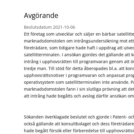
Avgörande
Beslutsdatum
2021-10-06
Ett företag som utvecklar och säljer en bärbar satellitt
marknadsdomstolen om intrångsundersökning mot ett 
företrädare, som tidigare hade haft i uppdrag att utve
satellitterminalen. I ansökan gjordes det gällande att 
intrång i upphovsrätten till programvaran genom att ö
tredje man. Till stöd för detta åberopades bl.a. att kon
upphovsrättsnotiser i programvaran och anpassat prog
operativsystem som satellitterminalen inte använde. P
marknadsdomstolen fann i sin slutliga prövning att de
att intrång hade begåtts och avslog därför ansökan o
Sökanden överklagade beslutet och gjorde i Patent- 
också gällande att konsultbolaget och dess företrädar
hade begått försök eller förberedelse till upphovsrätts