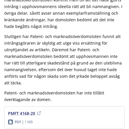
intrång i upphovsmannens ideella rätt att bli namnangiven. I
övriga delar, såvitt avser annan exemplarframställning och
kränkande ändringar, har domstolen bedömt att det inte
hade begåtts något intrång.
Slutligen har Patent- och marknadsöverdomstolen funnit att
intrångsgöraren är skyldig att utge viss ersättning för
utnyttjandet av artikeln. Däremot har Patent- och
marknadsöverdomstolen bedömt att upphovsmannen inte
har rätt till ytterligare skadestånd på grund av den uteblivna
namnangivelsen, eftersom det över huvud taget inte hade
anförts vad för någon skada som det yrkade beloppet avsåg
att täcka.
Patent- och marknadsöverdomstolen har inte tillåtit
överklagande av domen.
PMFT 4168-20
PDF
1 MB