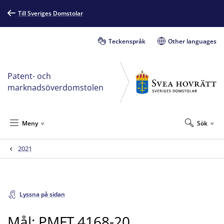
Till Sveriges Domstolar
Teckenspråk
Other languages
Patent- och
marknadsöverdomstolen
Meny
Sök
2021
Lyssna på sidan
Mål: PMFT 4168-20