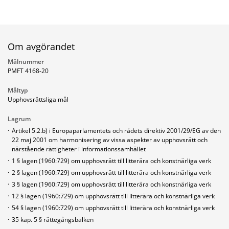
Om avgörandet
Målnummer
PMFT 4168-20
Måltyp
Upphovsrättsliga mål
Lagrum
·
Artikel 5.2.b) i Europaparlamentets och rådets direktiv 2001/29/EG av den
22 maj 2001 om harmonisering av vissa aspekter av upphovsrätt och
närstående rättigheter i informationssamhället
·
1 § lagen (1960:729) om upphovsrätt till litterära och konstnärliga verk
·
2 § lagen (1960:729) om upphovsrätt till litterära och konstnärliga verk
·
3 § lagen (1960:729) om upphovsrätt till litterära och konstnärliga verk
·
12 § lagen (1960:729) om upphovsrätt till litterära och konstnärliga verk
·
54 § lagen (1960:729) om upphovsrätt till litterära och konstnärliga verk
·
35 kap. 5 § rättegångsbalken