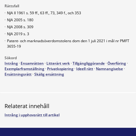
Rättsfall
·
NJA II 1961 s. 59 ff., 63 ff., 73, 349 f., och 353
·
NJA 2005 s. 180
·
NJA 2008 s. 309
·
NJA 2019 s. 3
·
Patent- och marknadsöverdomstolens dom den 1 juli 2021 i mål nr PMFT
3655-19
Sökord
Intrång
·
Ensamrätten
·
Litterärt verk
·
Tillgängliggörande
·
Överföring
·
Exemplarframställning
·
Privatkopiering
·
Ideell rätt
·
Namnangivelse
·
Ersättningsrätt
·
Skälig ersättning
Relaterat innehåll
Intrång i upphovsrätt till artikel