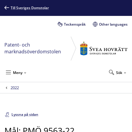
Till Sveriges Domstolar
Teckenspråk
Other languages
Patent- och
marknadsöverdomstolen
Meny
Sök
2022
Lyssna på sidan
Mål: PMÖ 9563-22