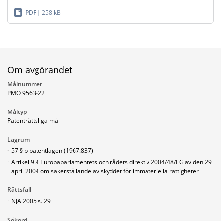
PDF
258 kB
Om avgörandet
Målnummer
PMÖ 9563-22
Måltyp
Patenträttsliga mål
Lagrum
·
57 § b patentlagen (1967:837)
·
Artikel 9.4 Europaparlamentets och rådets direktiv 2004/48/EG av den 29
april 2004 om säkerställande av skyddet för immateriella rättigheter
Rättsfall
·
NJA 2005 s. 29
Sökord