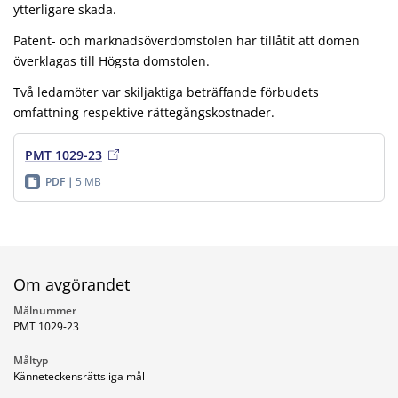
ytterligare skada.
Patent- och marknadsöverdomstolen har tillåtit att domen
överklagas till Högsta domstolen.
Två ledamöter var skiljaktiga beträffande förbudets
omfattning respektive rättegångskostnader.
PMT 1029-23
PDF
5 MB
Om avgörandet
Målnummer
PMT 1029-23
Måltyp
Känneteckensrättsliga mål