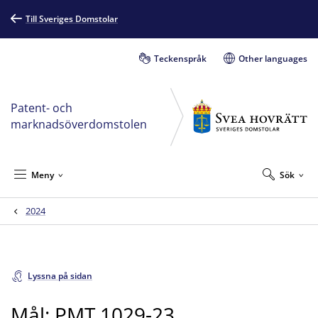
Till Sveriges Domstolar
Teckenspråk
Other languages
Patent- och
marknadsöverdomstolen
Meny
Sök
2024
Lyssna på sidan
Mål: PMT 1029-23