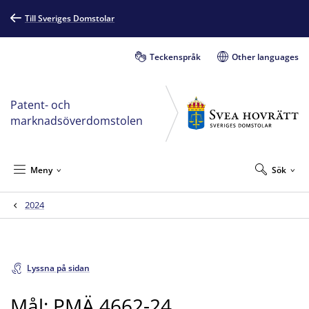
Till Sveriges Domstolar
Teckenspråk
Other languages
Patent- och
marknadsöverdomstolen
Meny
Sök
2024
Lyssna på sidan
Mål: PMÄ 4662-24