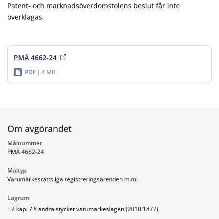
Patent- och marknadsöverdomstolens beslut får inte
överklagas.
PMÄ 4662-24
PDF
4 MB
Om avgörandet
Målnummer
PMÄ 4662-24
Måltyp
Varumärkesrättsliga registreringsärenden m.m.
Lagrum
·
2 kap. 7 § andra stycket varumärkeslagen (2010:1877)