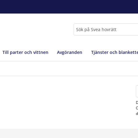
Sök
Till parter och vittnen
Avgöranden
Tjänster och blankett
D
O
d