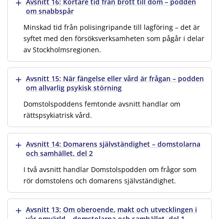
Visa mer
Avsnitt 16: Kortare tid från brott till dom – podden
om snabbspår
Minskad tid från polisingripande till lagföring – det är
syftet med den försöksverksamheten som pågår i delar
av Stockholmsregionen.
Visa mer
Avsnitt 15: När fängelse eller vård är frågan – podden
om allvarlig psykisk störning
Domstolspoddens femtonde avsnitt handlar om
rättspsykiatrisk vård.
Visa mer
Avsnitt 14: Domarens självständighet – domstolarna
och samhället, del 2
I två avsnitt handlar Domstolspodden om frågor som
rör domstolens och domarens självständighet.
Visa mer
Avsnitt 13: Om oberoende, makt och utvecklingen i
vår omvärld – domstolarna och samhället, del 1