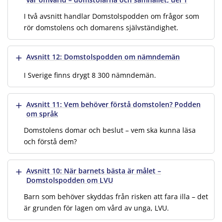
I två avsnitt handlar Domstolspodden om frågor som
rör domstolens och domarens självständighet.
Visa mer
Avsnitt 12: Domstolspodden om nämndemän
I Sverige finns drygt 8 300 nämndemän.
Visa mer
Avsnitt 11: Vem behöver förstå domstolen? Podden
om språk
Domstolens domar och beslut – vem ska kunna läsa
och förstå dem?
Visa mer
Avsnitt 10: När barnets bästa är målet –
Domstolspodden om LVU
Barn som behöver skyddas från risken att fara illa – det
är grunden för lagen om vård av unga, LVU.