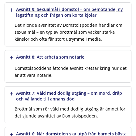
Visa mer
Avsnitt 9: Sexualmål i domstol – om bemötande, ny
lagstiftning och frågan om korta kjolar
Det nionde avsnittet av Domstolspodden handlar om
sexualmål – en typ av brottmål som väcker starka
känslor och ofta får stort utrymme i media.
Visa mer
Avsnitt 8: Att arbeta som notarie
Domstolspoddens åttonde avsnitt kretsar kring hur det
är att vara notarie.
Visa mer
Avsnitt 7: Våld med dödlig utgång – om mord, dråp
och vållande till annans död
Brottmål som rör våld med dödlig utgång är ämnet för
det sjunde avsnittet av Domstolspodden.
Visa mer
Avsnitt 6: När domstolen ska utgå från barnets bästa